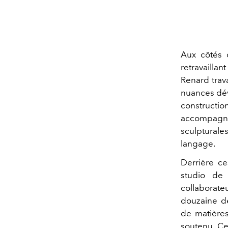
Aux côtés 
retravailla
Renard trav
nuances dév
constructi
accompagnant
sculptural
langage.
Derrière ce
studio de 
collaborate
douzaine de
de matières
soutenu. Ce