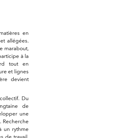
matières en
et allégées.
de marabout,
rticipe à la
ard tout en
ure et lignes
ère devient
ollectif. Du
ingtaine de
velopper une
e. Recherche
 à un rythme
 de travail,