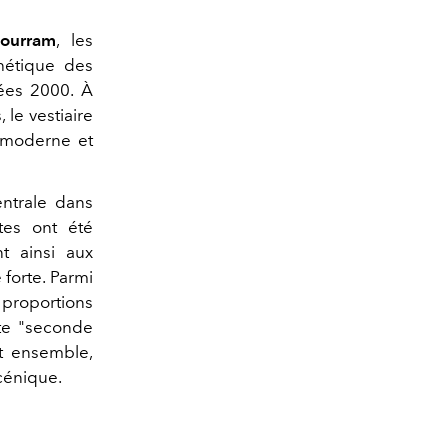
ourram
, les
thétique des
nées 2000. À
 le vestiaire
, moderne et
ntrale dans
tes ont été
nt ainsi aux
 forte. Parmi
 proportions
tte "seconde
t ensemble,
cénique.