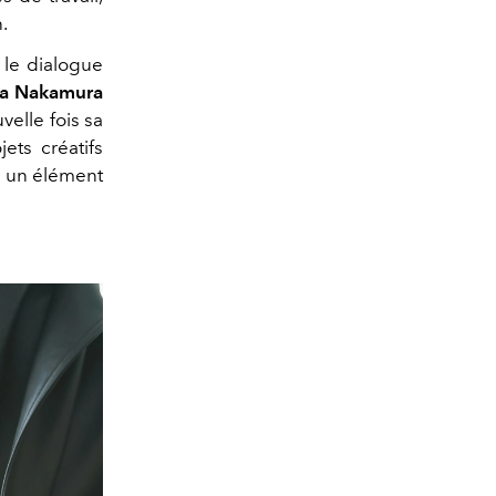
.
 le dialogue
a Nakamura
velle fois sa
ets créatifs
r un élément