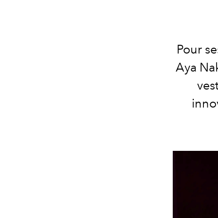
Pour se
Aya Nak
ves
inno