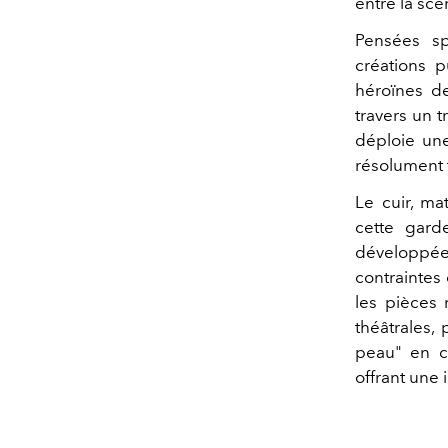
entre la scè
Pensées sp
créations p
héroïnes de
travers un t
déploie une
résolument 
Le cuir, m
cette gard
développées
contraintes 
les pièces 
théâtrales,
peau" en c
offrant une