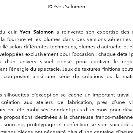
© Yves Salomon
du cuir,
Yves Salomon
a réinventé son expertise des 
nt la fourrure et les plumes dans des versions aériennes 
aillé selon différentes techniques, plumes d’autruche et 
eloppées exclusivement pour l’occasion : chaque détail pa
on d’un univers visuel pensé pour captiver le reg
 l’énergie du spectacle. Jeux de textures, finitions cout
es composent ainsi une série de créations où la mati
s silhouettes d’exception se cache un important travail c
création aux ateliers de fabrication, près d’une v
urs ont été mobilisés pendant plus d’un mois pour dé
 propositions destinées à la chanteuse franco-malienn
, sourcing, prototypage et confection se sont succédé
rtaines pièces ont nécessité plus d’une centaine d’heures