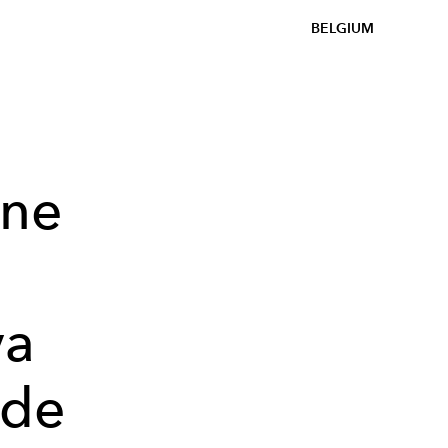
BELGIUM
ine
ya
 de