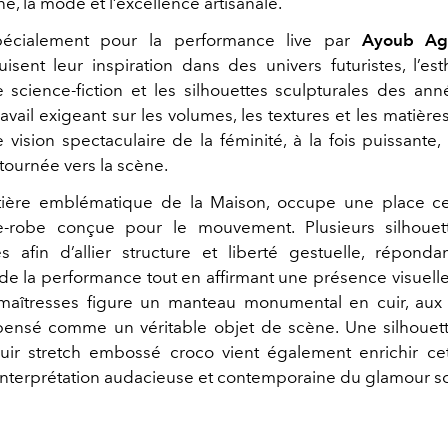
ne, la mode et l’excellence artisanale.
écialement pour la performance live par
Ayoub Ag
uisent leur inspiration dans des univers futuristes, l’es
 science-fiction et les silhouettes sculpturales des an
ravail exigeant sur les volumes, les textures et les matières,
 vision spectaculaire de la féminité, à la fois puissante
tournée vers la scène.
atière emblématique de la Maison, occupe une place ce
e-robe conçue pour le mouvement. Plusieurs silhouet
 afin d’allier structure et liberté gestuelle, réponda
de la performance tout en affirmant une présence visuelle
maîtresses figure un manteau monumental en cuir, aux
 pensé comme un véritable objet de scène. Une silhoue
uir stretch embossé croco vient également enrichir ce
 interprétation audacieuse et contemporaine du glamour s