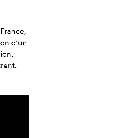
 France,
ion d’un
ion,
rent.