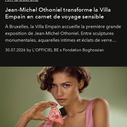
Jean-Michel Othoniel transforme la Villa
Empain en carnet de voyage sensible
À Bruxelles, la Villa Empain accueille la première grande
exposition de Jean-Michel Othoniel. Entre sculptures
monumentales, aquarelles intimes et éclats de verre
soufflé, l’artiste français compose un itinéraire
30.07.2026 by L'OFFICIEL BE x Fondation Boghossian
émotionnel où chaque œuvre devient le souvenir
lumineux d’un voyage, d’une rencontre ou d’un
émerveillement.