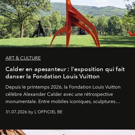
ART & CULTURE
Calder en apesanteur : l'exposition qui fait
danser la Fondation Louis Vuitton
Depuis le printemps 2026, la Fondation Louis Vuitton
célèbre Alexander Calder avec une rétrospective
monumentale. Entre mobiles iconiques, sculptures
monumentales et poésie du mouvement, l'artiste
31.07.2026 by L'OFFICIEL BE
américain investit les espaces imaginés par Frank Gehry
dans une exposition qui redonne toute sa légèreté à la
sculpture.