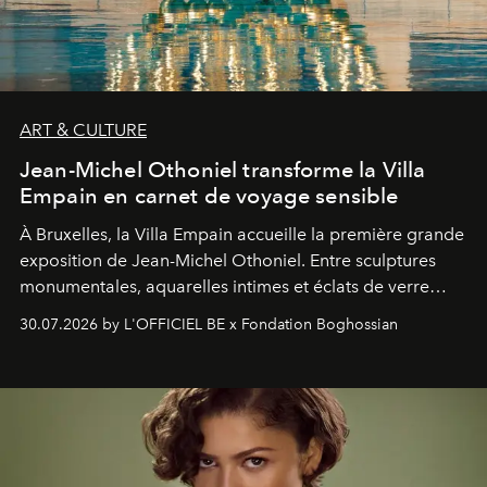
ART & CULTURE
Jean-Michel Othoniel transforme la Villa
Empain en carnet de voyage sensible
À Bruxelles, la Villa Empain accueille la première grande
exposition de Jean-Michel Othoniel. Entre sculptures
monumentales, aquarelles intimes et éclats de verre
soufflé, l’artiste français compose un itinéraire
30.07.2026 by L'OFFICIEL BE x Fondation Boghossian
émotionnel où chaque œuvre devient le souvenir
lumineux d’un voyage, d’une rencontre ou d’un
émerveillement.