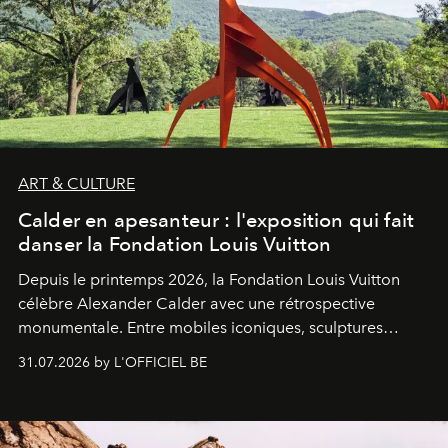
ART & CULTURE
Calder en apesanteur : l'exposition qui fait
danser la Fondation Louis Vuitton
Depuis le printemps 2026, la Fondation Louis Vuitton
célèbre Alexander Calder avec une rétrospective
monumentale. Entre mobiles iconiques, sculptures
monumentales et poésie du mouvement, l'artiste
31.07.2026 by L'OFFICIEL BE
américain investit les espaces imaginés par Frank Gehry
dans une exposition qui redonne toute sa légèreté à la
sculpture.