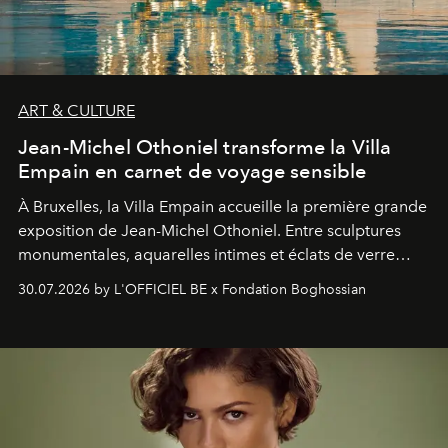
ART & CULTURE
Jean-Michel Othoniel transforme la Villa
Empain en carnet de voyage sensible
À Bruxelles, la Villa Empain accueille la première grande
exposition de Jean-Michel Othoniel. Entre sculptures
monumentales, aquarelles intimes et éclats de verre
soufflé, l’artiste français compose un itinéraire
30.07.2026 by L'OFFICIEL BE x Fondation Boghossian
émotionnel où chaque œuvre devient le souvenir
lumineux d’un voyage, d’une rencontre ou d’un
émerveillement.