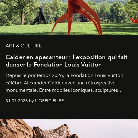
ART & CULTURE
Calder en apesanteur : l'exposition qui fait
danser la Fondation Louis Vuitton
Depuis le printemps 2026, la Fondation Louis Vuitton
célèbre Alexander Calder avec une rétrospective
monumentale. Entre mobiles iconiques, sculptures
monumentales et poésie du mouvement, l'artiste
31.07.2026 by L'OFFICIEL BE
américain investit les espaces imaginés par Frank Gehry
dans une exposition qui redonne toute sa légèreté à la
sculpture.