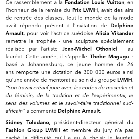
Ce rassemblement à la
Fondation Louis Vuitton
, en
l'honneur de la remise du
Prix LVMH
, avait des airs
de rentrée des classes. Tout le monde de la mode
avait répondu présent à l'invitation de
Delphine
Arnault
, pour voir l’actrice suédoise
Alicia Vikander
remettre le trophée - une sculpture spécialement
réalisée par l’artiste
Jean-Michel Othoniel
- au
lauréat. Cette année, il s'appelle
Thebe Magugu
:
basé à Johannesburg, ce jeune homme de 26
ans remporte une dotation de 300 000 euros ainsi
qu'une année de mentorat au sein du groupe
LVMH
.
"Son travail créatif joue avec les codes du masculin et
du féminin, de la tradition et de l’expérimental, le
sens des volumes et le savoir-faire traditionnel sud-
africain"
a commenté
Delphine Arnault
.
Sidney Toledano
, président-directeur général du
Fashion Group LVMH
et membre du jury, n'a pas
caché la difficulté qu'il a eu à choisir le lauréat.