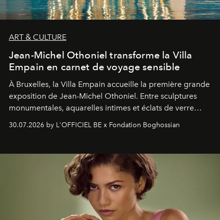
ART & CULTURE
Jean-Michel Othoniel transforme la Villa
Empain en carnet de voyage sensible
À Bruxelles, la Villa Empain accueille la première grande
exposition de Jean-Michel Othoniel. Entre sculptures
monumentales, aquarelles intimes et éclats de verre
soufflé, l’artiste français compose un itinéraire
30.07.2026 by L'OFFICIEL BE x Fondation Boghossian
émotionnel où chaque œuvre devient le souvenir
lumineux d’un voyage, d’une rencontre ou d’un
émerveillement.