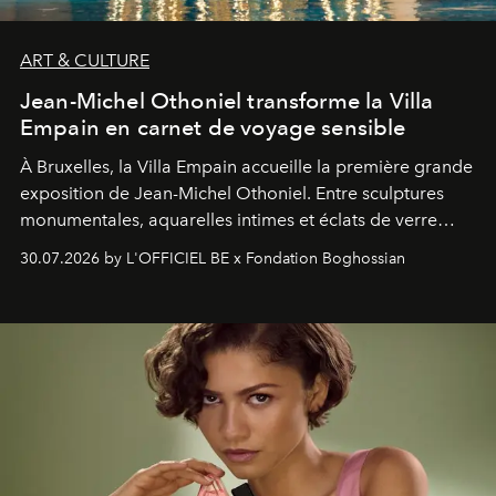
ART & CULTURE
Jean-Michel Othoniel transforme la Villa
Empain en carnet de voyage sensible
À Bruxelles, la Villa Empain accueille la première grande
exposition de Jean-Michel Othoniel. Entre sculptures
monumentales, aquarelles intimes et éclats de verre
soufflé, l’artiste français compose un itinéraire
30.07.2026 by L'OFFICIEL BE x Fondation Boghossian
émotionnel où chaque œuvre devient le souvenir
lumineux d’un voyage, d’une rencontre ou d’un
émerveillement.