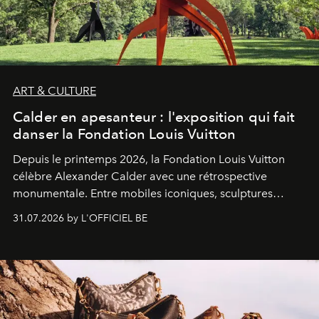
ART & CULTURE
Calder en apesanteur : l'exposition qui fait
danser la Fondation Louis Vuitton
Depuis le printemps 2026, la Fondation Louis Vuitton
célèbre Alexander Calder avec une rétrospective
monumentale. Entre mobiles iconiques, sculptures
monumentales et poésie du mouvement, l'artiste
31.07.2026 by L'OFFICIEL BE
américain investit les espaces imaginés par Frank Gehry
dans une exposition qui redonne toute sa légèreté à la
sculpture.