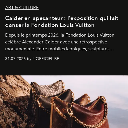
ART & CULTURE
Calder en apesanteur : l'exposition qui fait
danser la Fondation Louis Vuitton
Depuis le printemps 2026, la Fondation Louis Vuitton
célèbre Alexander Calder avec une rétrospective
monumentale. Entre mobiles iconiques, sculptures
monumentales et poésie du mouvement, l'artiste
31.07.2026 by L'OFFICIEL BE
américain investit les espaces imaginés par Frank Gehry
dans une exposition qui redonne toute sa légèreté à la
sculpture.