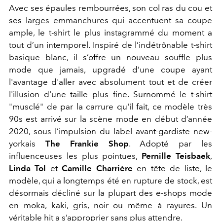
Avec ses épaules rembourrées, son col ras du cou et
ses larges emmanchures qui accentuent sa coupe
ample, le t-shirt le plus instagrammé du moment a
tout d’un intemporel. Inspiré de l’indétrônable t-shirt
basique blanc, il s’offre un nouveau souffle plus
mode que jamais, upgradé d’une coupe ayant
l'avantage d'aller avec absolument tout et de créer
l'illusion d'une taille plus fine. Surnommé le t-shirt
"musclé" de par la carrure qu'il fait, ce modèle très
90s est arrivé sur la scène mode en début d’année
2020, sous l’impulsion du label avant-gardiste new-
yorkais
The Frankie Shop
. Adopté par les
influenceuses les plus pointues,
Pernille Teisbaek
,
Linda Tol
et
Camille Charrière
en tête de liste, le
modèle, qui a longtemps été en rupture de stock, est
désormais décliné sur la plupart des e-shops mode
en moka, kaki, gris, noir ou même à rayures. Un
véritable hit a s’approprier sans plus attendre.