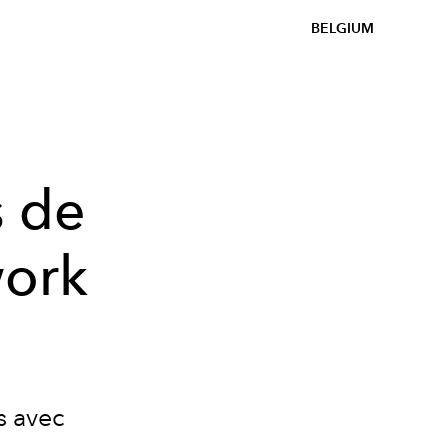
BELGIUM
s de
work
s avec