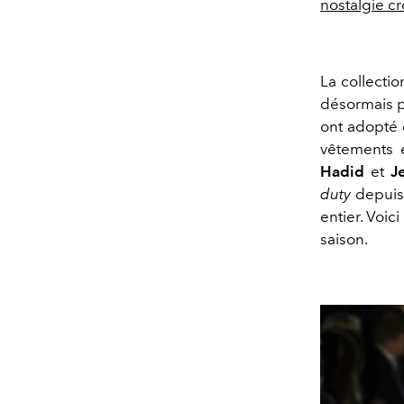
nostalgie cr
La collecti
désormais pr
ont adopté 
vêtements 
Hadid
et
J
duty
depuis 
entier. Voic
saison.