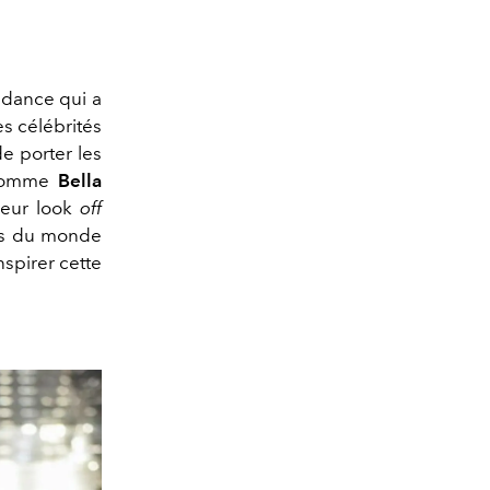
endance qui a
es célébrités
e porter les
 comme
Bella
leur look
off
rls du monde
nspirer cette