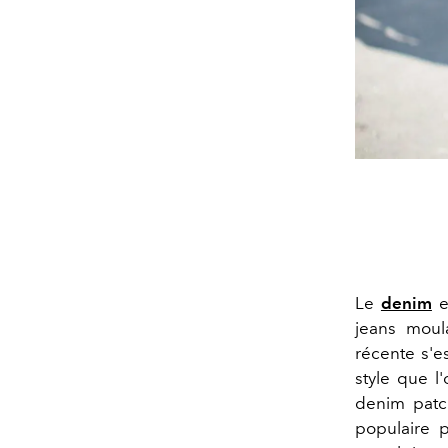
Le
denim
e
jeans moul
récente s'e
style que l
denim patch
populaire 