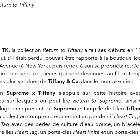
eturn to Tiffany
.
r
TK
, la collection
Return to Tiffany
a fait ses débuts en 
ui, s'il était perdu, pouvait être rapporté à la boutique i
venue (à New York), puis rendu à son.sa propriétaire. Ce 
piré une série de pièces qui sont devenues, au fil du temp
 les plus vendues de
Tiffany & Co.
dans le monde entier.
ion
Supreme x Tiffany
s'appuie sur cette histoire ave
es sur lesquels on peut lire
Return to Supreme
, ainsi 
e logo omniprésent de
Supreme
estampillé de bleu
Tiffa
a collection comprend également un pendentif
Heart Tag
,
 Tag
avec des perles de culture d'eau douce, un bracelet
reilles
Heart Tag
, un porte-clés
Heart Knife
et un porte-clés