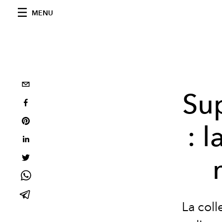
MENU
Sup
: 
La coll