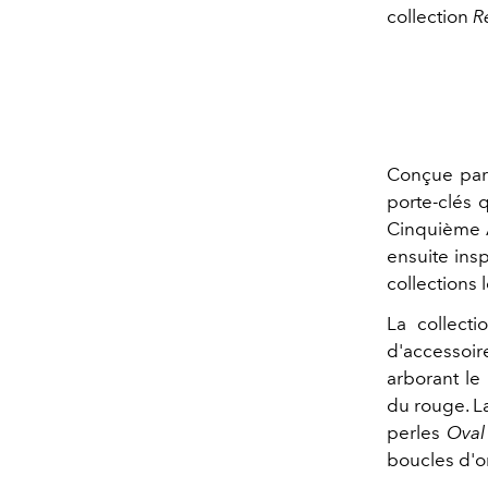
collection
R
Conçue pa
porte-clés q
Cinquième A
ensuite ins
collections
La collect
d'accessoir
arborant l
du rouge. L
perles
Oval
boucles d'o