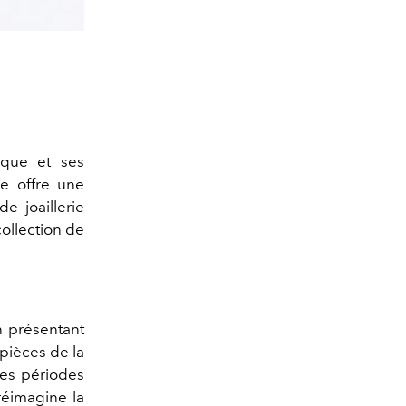
ique et ses
ue offre une
e joaillerie
ollection de
n présentant
pièces de la
des périodes
réimagine la