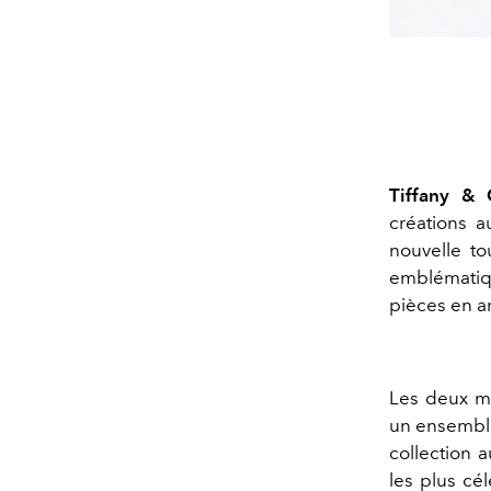
Tiffany & 
créations a
nouvelle to
emblématiqu
pièces en ar
Les deux ma
un ensemble
collection 
les plus cé