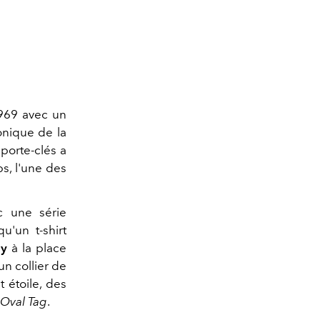
1969 avec un
conique de la
porte-clés a
s, l'une des
c une série
qu'un t-shirt
ny
à la place
 un collier de
 étoile, des
Oval Tag
.