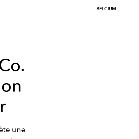
BELGIUM
 Co.
'on
r
rète une