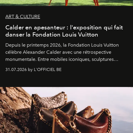
ART & CULTURE
Calder en apesanteur : l'exposition qui fait
danser la Fondation Louis Vuitton
Depuis le printemps 2026, la Fondation Louis Vuitton
célèbre Alexander Calder avec une rétrospective
monumentale. Entre mobiles iconiques, sculptures
monumentales et poésie du mouvement, l'artiste
31.07.2026 by L'OFFICIEL BE
américain investit les espaces imaginés par Frank Gehry
dans une exposition qui redonne toute sa légèreté à la
sculpture.