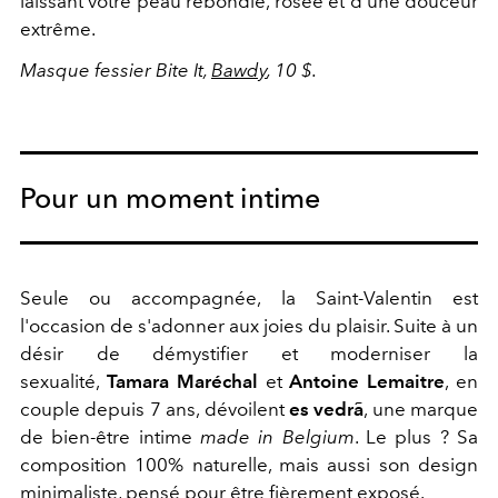
laissant votre peau rebondie, rosée et d'une douceur
extrême.
Masque fessier Bite It,
Bawdy
, 10 $.
Pour un moment intime
Seule ou accompagnée, la Saint-Valentin est
l'occasion de s'adonner aux joies du plaisir. Suite à un
désir de démystifier et moderniser la
sexualité,
Tamara Maréchal
et
Antoine Lemaitre
, en
couple depuis 7 ans, dévoilent
es vedrã
, une marque
de bien-être intime
made in Belgium
. Le plus ? Sa
composition 100% naturelle, mais aussi son design
minimaliste, pensé pour être fièrement exposé.