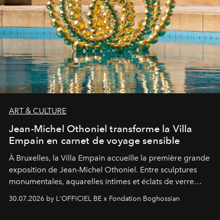
ART & CULTURE
Jean-Michel Othoniel transforme la Villa
Empain en carnet de voyage sensible
À Bruxelles, la Villa Empain accueille la première grande
exposition de Jean-Michel Othoniel. Entre sculptures
monumentales, aquarelles intimes et éclats de verre
soufflé, l’artiste français compose un itinéraire
30.07.2026 by L'OFFICIEL BE x Fondation Boghossian
émotionnel où chaque œuvre devient le souvenir
lumineux d’un voyage, d’une rencontre ou d’un