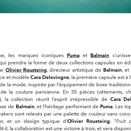
ne, les marques iconiques
Puma
et
Balmain
s'unisse
 qui prendra la forme de deux collections capsules en édit
par
Olivier Rousteing
, directeur artistique de
Balmain
, et
rice et modèle
Cara Delevingne
, la première capsule est à l
 de la mode, inspirée par l'équipement de boxe traditionne
t de la couture parisienne. En 35 pièces (vêtements, c
, la collection réunit l'esprit irrépressible de
Cara Del
luxe de
Balmain
, et l'héritage performant de
Puma
. Les to
eakers sont relevés par une palette de couleur sans conc
or, et un design typique d'
Olivier Rousteing
. "
Fruit 
dit-il, la collaboration est une victoire à trois, et sera dispo