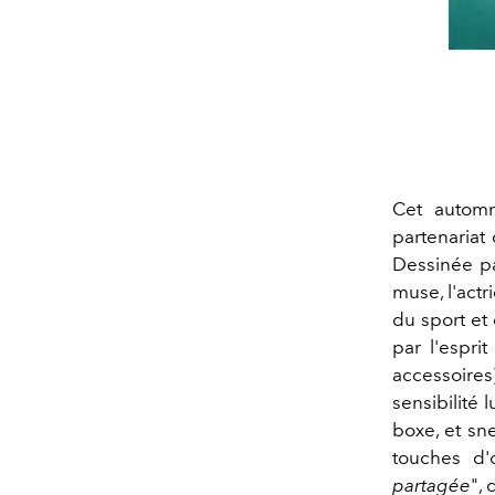
Cet autom
partenariat
Dessinée 
muse, l'act
du sport et
par l'espri
accessoires)
sensibilité 
boxe, et sn
touches d'
partagée
", 