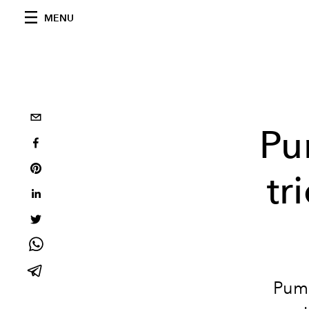
MENU
Pu
tr
Puma