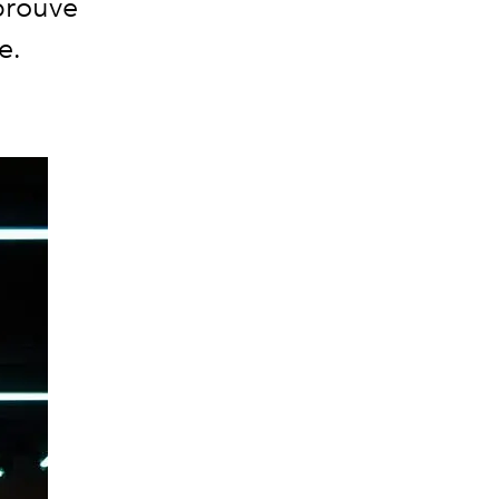
prouve
e.