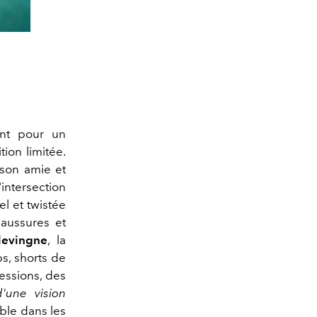
nt pour un
ion limitée.
 son amie et
'intersection
l et twistée
haussures et
evingne
, la
ps, shorts de
essions, des
d'une vision
nible dans les