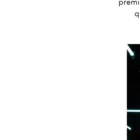
premi
q