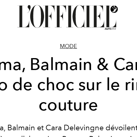
MODE
ma, Balmain & Car
io de choc sur le r
couture
, Balmain et Cara Delevingne dévoilent