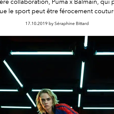
ère collaboration, Puma x Balmain, qui 
ue le sport peut être férocement coutur
17.10.2019 by Séraphine Bittard