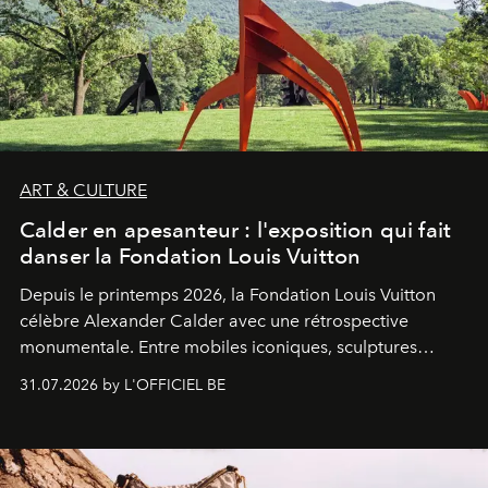
ART & CULTURE
Calder en apesanteur : l'exposition qui fait
danser la Fondation Louis Vuitton
Depuis le printemps 2026, la Fondation Louis Vuitton
célèbre Alexander Calder avec une rétrospective
monumentale. Entre mobiles iconiques, sculptures
monumentales et poésie du mouvement, l'artiste
31.07.2026 by L'OFFICIEL BE
américain investit les espaces imaginés par Frank Gehry
dans une exposition qui redonne toute sa légèreté à la
sculpture.