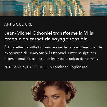
ART & CULTURE
Jean-Michel Othoniel transforme la Villa
Empain en carnet de voyage sensible
À Bruxelles, la Villa Empain accueille la première grande
exposition de Jean-Michel Othoniel. Entre sculptures
monumentales, aquarelles intimes et éclats de verre
soufflé, l’artiste français compose un itinéraire
30.07.2026 by L'OFFICIEL BE x Fondation Boghossian
émotionnel où chaque œuvre devient le souvenir
lumineux d’un voyage, d’une rencontre ou d’un
émerveillement.