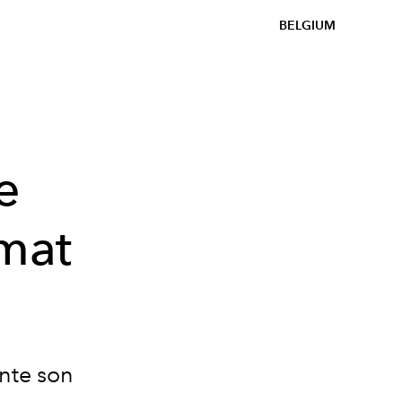
BELGIUM
e
mat
nte son