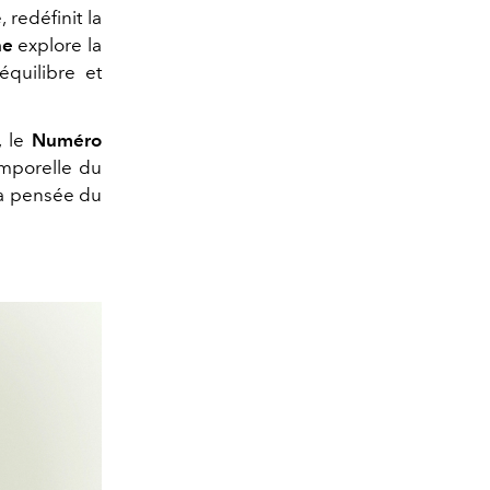
 redéfinit la
ne
explore la
quilibre et
, le
Numéro
emporelle du
la pensée du