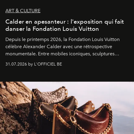
ART & CULTURE
Calder en apesanteur : l'exposition qui fait
danser la Fondation Louis Vuitton
Depuis le printemps 2026, la Fondation Louis Vuitton
célèbre Alexander Calder avec une rétrospective
monumentale. Entre mobiles iconiques, sculptures
monumentales et poésie du mouvement, l'artiste
31.07.2026 by L'OFFICIEL BE
américain investit les espaces imaginés par Frank Gehry
dans une exposition qui redonne toute sa légèreté à la
sculpture.