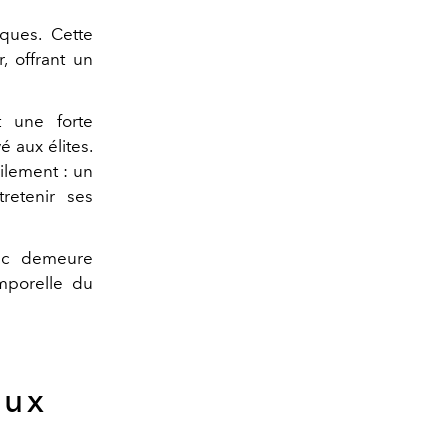
ques. Cette
, offrant un
t une forte
é aux élites.
cilement : un
retenir ses
anc demeure
emporelle du
aux