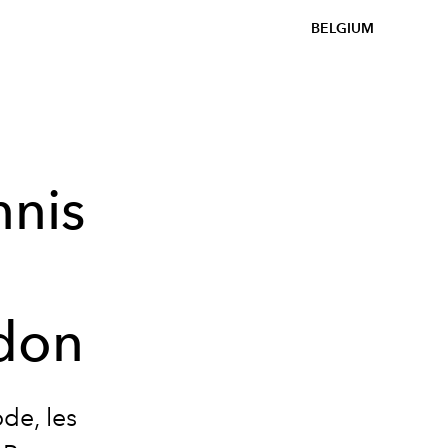
BELGIUM
nnis
e
don
de, les