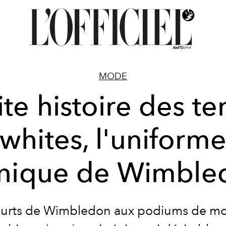
MODE
ite histoire des te
whites, l'uniform
onique de Wimble
urts de Wimbledon aux podiums de mo