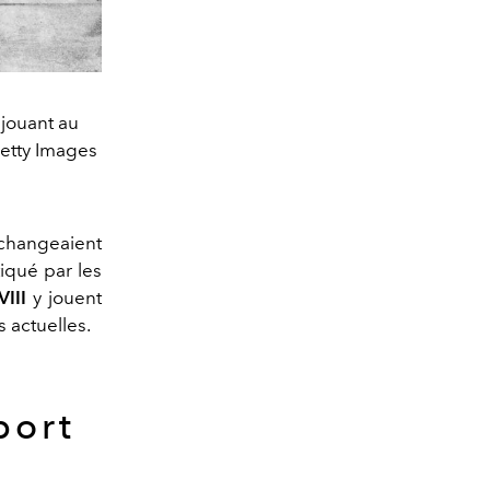
 jouant au
Getty Images
échangeaient
tiqué par les
VIII
y jouent
s actuelles.
port