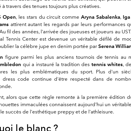
 à travers des tenues toujours plus créatives.
S Open
, les stars du circuit comme
Aryna Sabalenka
,
Iga
iams
attirent autant les regards par leurs performances q
 Au fil des années, l'arrivée des joueuses et joueurs au UST
al Tennis Center est devenue un véritable défilé de mode
'oublier la célèbre jupe en denim portée par
Serena Willia
n
figure parmi les plus anciens tournois de tennis au 
mbledon
qui a instauré la tradition des
tennis whites
, d
ures les plus emblématiques du sport. Plus d'un sièc
ce dress code continue d'être respecté dans de nombr
monde.
t, alors que cette règle remonte à la première édition d
ilhouettes immaculées connaissent aujourd'hui un véritabl
le succès de l'esthétique preppy et de l'athleisure.
oi le blanc ?