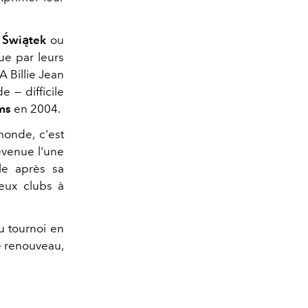
 Świątek
ou
ue par leurs
A Billie Jean
 — difficile
ms
en 2004.
monde, c'est
evenue l'une
le après sa
eux clubs à
u tournoi en
e renouveau,