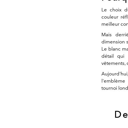
Le choix d
couleur réf
meilleur con
Mais derri
dimension so
Le blanc mas
détail qui
vêtements, 
Aujourd'hu
l'emblème
tournoi lon
De