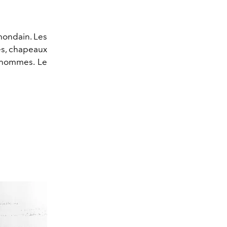
 mondain. Les
res, chapeaux
s hommes.
Le