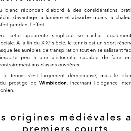
u blanc répondait d'abord à des considérations prati
léchit davantage la lumière et absorbe moins la chaleur
fort pendant l'effort.
ère cette apparente simplicité se cachait égalemen
ciale. À la fin du XIXᵉ siècle, le tennis est un sport réserv
que les auréoles de transpiration tout en se salissant fa
 importe peu à une aristocratie capable de faire ent
contrairement aux classes ouvrières.
i, le tennis s'est largement démocratisé, mais le bl
 du prestige de
Wimbledon
, incarnant l'élégance int
donien.
s origines médiévales 
premiers courts