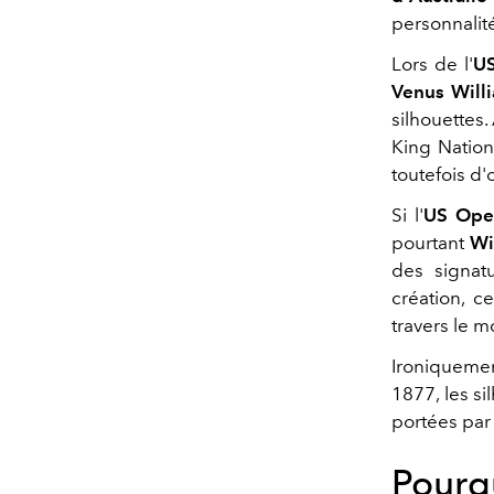
personnalité
Lors de l'
U
Venus Will
silhouettes.
King Nation
toutefois d
Si l'
US Ope
pourtant
Wi
des signat
création, 
travers le 
Ironiquemen
1877, les s
portées par 
Pourqu