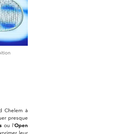
ition
nd Chelem à
luer presque
s
ou l'
Open
xprimer leur