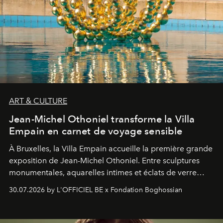
ART & CULTURE
Jean-Michel Othoniel transforme la Villa
Empain en carnet de voyage sensible
À Bruxelles, la Villa Empain accueille la première grande
exposition de Jean-Michel Othoniel. Entre sculptures
monumentales, aquarelles intimes et éclats de verre
soufflé, l’artiste français compose un itinéraire
30.07.2026 by L'OFFICIEL BE x Fondation Boghossian
émotionnel où chaque œuvre devient le souvenir
lumineux d’un voyage, d’une rencontre ou d’un
émerveillement.