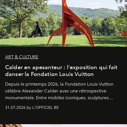
ART & CULTURE
Calder en apesanteur : l'exposition qui fait
danser la Fondation Louis Vuitton
Depuis le printemps 2026, la Fondation Louis Vuitton
célèbre Alexander Calder avec une rétrospective
monumentale. Entre mobiles iconiques, sculptures
monumentales et poésie du mouvement, l'artiste
31.07.2026 by L'OFFICIEL BE
américain investit les espaces imaginés par Frank Gehry
dans une exposition qui redonne toute sa légèreté à la
sculpture.