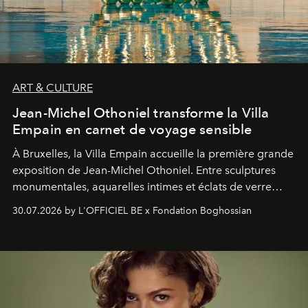
ART & CULTURE
Jean-Michel Othoniel transforme la Villa
Empain en carnet de voyage sensible
À Bruxelles, la Villa Empain accueille la première grande
exposition de Jean-Michel Othoniel. Entre sculptures
monumentales, aquarelles intimes et éclats de verre
soufflé, l’artiste français compose un itinéraire
30.07.2026 by L'OFFICIEL BE x Fondation Boghossian
émotionnel où chaque œuvre devient le souvenir
lumineux d’un voyage, d’une rencontre ou d’un
émerveillement.