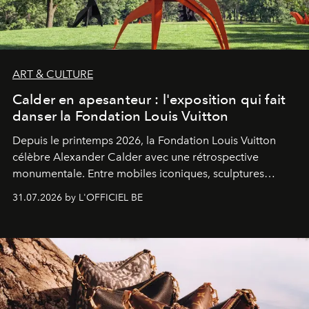
ART & CULTURE
Calder en apesanteur : l'exposition qui fait
danser la Fondation Louis Vuitton
Depuis le printemps 2026, la Fondation Louis Vuitton
célèbre Alexander Calder avec une rétrospective
monumentale. Entre mobiles iconiques, sculptures
monumentales et poésie du mouvement, l'artiste
31.07.2026 by L'OFFICIEL BE
américain investit les espaces imaginés par Frank Gehry
dans une exposition qui redonne toute sa légèreté à la
sculpture.