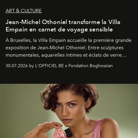
ART & CULTURE
Jean-Michel Othoniel transforme la Villa
Empain en carnet de voyage sensible
À Bruxelles, la Villa Empain accueille la première grande
exposition de Jean-Michel Othoniel. Entre sculptures
monumentales, aquarelles intimes et éclats de verre
soufflé, l’artiste français compose un itinéraire
30.07.2026 by L'OFFICIEL BE x Fondation Boghossian
émotionnel où chaque œuvre devient le souvenir
lumineux d’un voyage, d’une rencontre ou d’un
émerveillement.