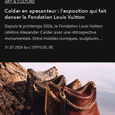
ART & CULTURE
Calder en apesanteur : l'exposition qui fait
danser la Fondation Louis Vuitton
Depuis le printemps 2026, la Fondation Louis Vuitton
célèbre Alexander Calder avec une rétrospective
monumentale. Entre mobiles iconiques, sculptures
monumentales et poésie du mouvement, l'artiste
31.07.2026 by L'OFFICIEL BE
américain investit les espaces imaginés par Frank Gehry
dans une exposition qui redonne toute sa légèreté à la
sculpture.