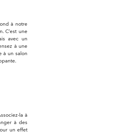
ond à notre
n. C’est une
ais avec un
Pensez à une
e à un salon
oppante.
e
Associez-la à
anger à des
ur un effet