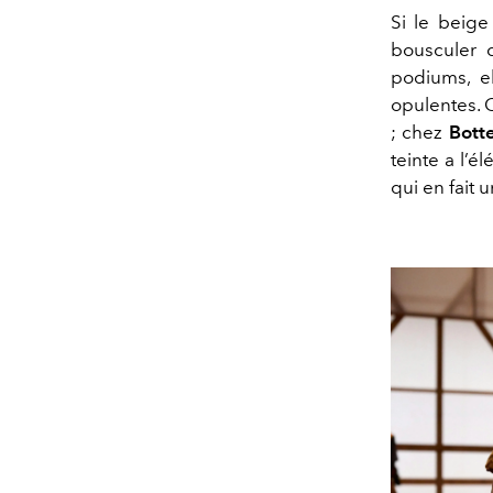
Si le beige
bousculer c
podiums, el
opulentes.
; chez
Bott
teinte a l
’él
qui en fait 