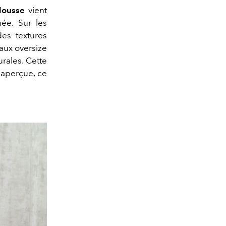
ousse
vient
mée. Sur les
des textures
ux oversize
urales. Cette
inaperçue
, ce