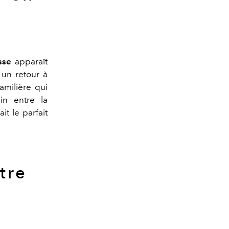
sse
apparaît
un retour à
amilière qui
in entre la
it le
parfait
tre