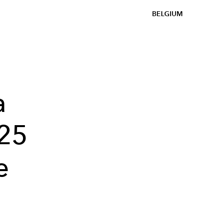
BELGIUM
a
025
e