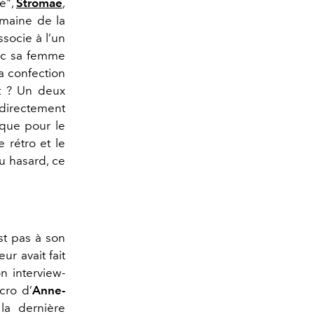
é",
Stromae
,
domaine de la
associe à l’un
ec sa femme
a confection
at ? Un deux
directement
ique pour le
e rétro et le
u hasard, ce
st pas à son
ur avait fait
n interview-
cro d’
Anne-
 la dernière