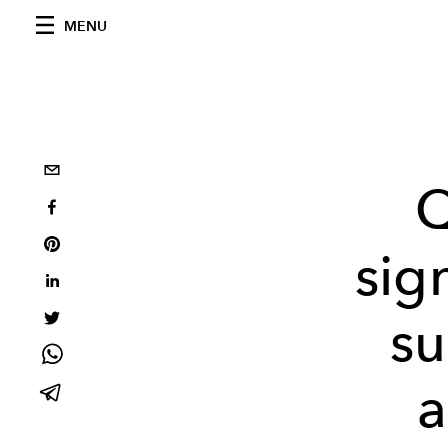
MENU
Q
sig
su
a