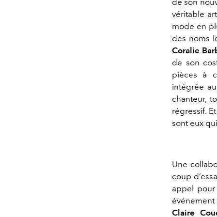
de son nouv
véritable ar
mode en plu
des noms l
Coralie Bar
de son cost
pièces à c
intégrée au
chanteur, to
régressif. 
sont eux qui
Une collabo
coup d’essai
appel pour 
événement 
Claire Cou