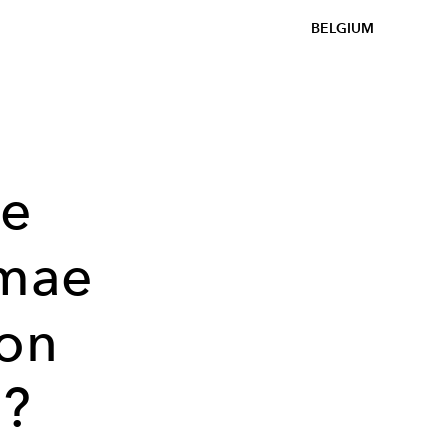
BELGIUM
ge
omae
son
 ?