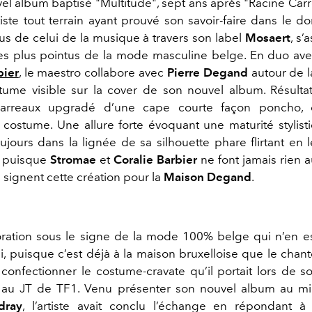
el album baptisé "Multitude", sept ans après "Racine Carr
tiste tout terrain ayant prouvé son savoir-faire dans le 
s de celui de la musique à travers son label
Mosaert
, s’
es plus pointus de la mode masculine belge. En duo av
bier
, le maestro collabore avec
Pierre Degand
autour de l
ume visible sur la cover de son nouvel album. Résult
arreaux upgradé d’une cape courte façon poncho, 
 costume. Une allure forte évoquant une maturité stylist
ujours dans la lignée de sa silhouette phare flirtant en l
Et puisque
Stromae
et
Coralie Barbier
ne font jamais rien a
 signent cette création pour la
Maison Degand
.
ration sous le signe de la mode 100% belge qui n’en e
, puisque c’est déjà à la maison bruxelloise que le chante
confectionner le costume-cravate qu’il portait lors de so
au JT de TF1. Venu présenter son nouvel album au mi
dray
, l’artiste avait conclu l’échange en répondant à