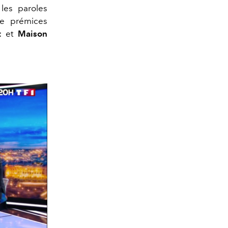
 les paroles
de prémices
t
et
Maison