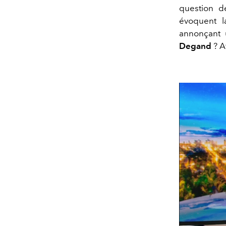
question d
évoquent l
annonçant 
Degand
? Af