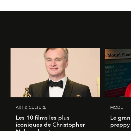
ART & CULTURE
MODE
Les 10 films les plus
Le gran
iconiques de Christopher
preppy 