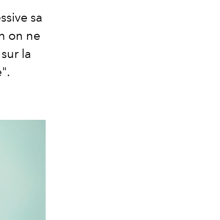
essive sa
on on ne
sur la
".