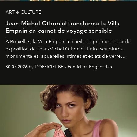
ART & CULTURE
Jean-Michel Othoniel transforme la Villa
Empain en carnet de voyage sensible
À Bruxelles, la Villa Empain accueille la première grande
exposition de Jean-Michel Othoniel. Entre sculptures
monumentales, aquarelles intimes et éclats de verre
soufflé, l’artiste français compose un itinéraire
30.07.2026 by L'OFFICIEL BE x Fondation Boghossian
émotionnel où chaque œuvre devient le souvenir
lumineux d’un voyage, d’une rencontre ou d’un
émerveillement.