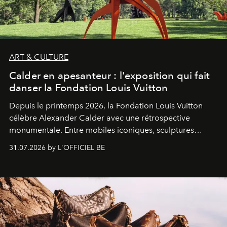
ART & CULTURE
Calder en apesanteur : l'exposition qui fait
danser la Fondation Louis Vuitton
Depuis le printemps 2026, la Fondation Louis Vuitton
célèbre Alexander Calder avec une rétrospective
monumentale. Entre mobiles iconiques, sculptures
monumentales et poésie du mouvement, l'artiste
31.07.2026 by L'OFFICIEL BE
américain investit les espaces imaginés par Frank Gehry
dans une exposition qui redonne toute sa légèreté à la
sculpture.