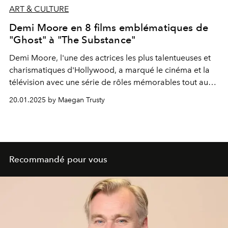
ART & CULTURE
Demi Moore en 8 films emblématiques de
"Ghost" à "The Substance"
Demi Moore, l'une des actrices les plus talentueuses et
charismatiques d'Hollywood, a marqué le cinéma et la
télévision avec une série de rôles mémorables tout au
long de sa carrière. De ses performances acclamées aux
20.01.2025 by Maegan Trusty
films cultes qui ont fait d'elle une star mondiale,
découvrez les rôles les plus emblématiques de cette
actrice et lauréate d'un Golden Globe.
Recommandé pour vous