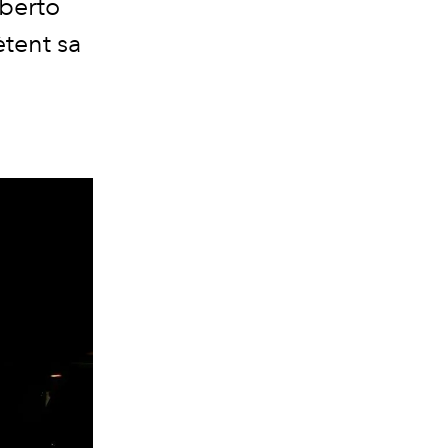
oberto
ètent sa