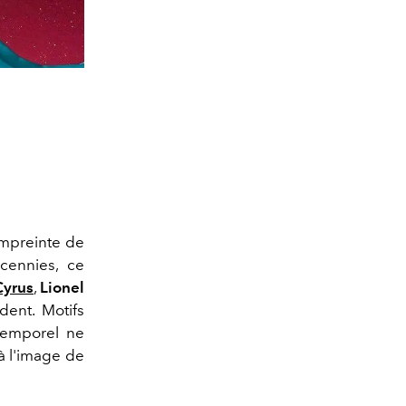
empreinte de
cennies, ce
Cyrus
,
Lionel
dent. Motifs
temporel ne
à l'image de