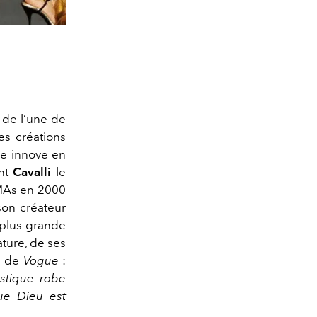
 de l’une de
es créations
le innove en
ent
Cavalli
le
VMAs en 2000
son créateur
 plus grande
nature, de ses
s de
Vogue
:
stique robe
ue Dieu est