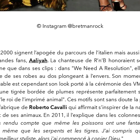
© Instagram @bretmanrock
2000 signent l’apogée du parcours de l’italien mais aussi
andes fans,
Aaliyah
. La chanteuse de R’n’B honoraient s
ène que dans ses clips : dans "We Need A Resolution", el
une de ses robes au dos plongeant à l’envers. Son mom
ble est cependant son look porté à la cérémonie des 
aune tigrée bordée de plumes représente parfaitement 
e roi de l’imprimé animal". Ces motifs sont sans doute la
fabrique de
Roberto Cavalli
qui affirmait s’inspirer de la 
et de ses animaux. En 2011, il l’explique dans les colonne
s rendu compte que même les poissons ont une fanta
e même que les serpents et les tigres. J'ai compris q
meilleur styliste, alors j'ai commencé à copier Dieu.
"