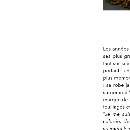
Les années 
ses plus gr
tant sur sc
portant l’
plus mémora
: sa robe j
surnommé "l
marque de 
feuillages 
"
Je me sui
colorée, d
vraiment le 