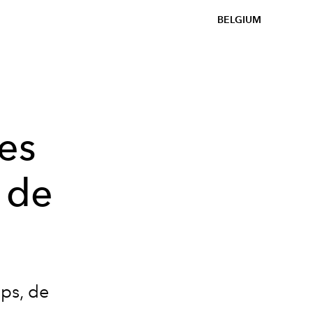
BELGIUM
les
s de
mps, de