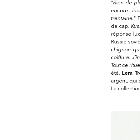
"
Rien de pl
encore inc
trentaine.
" 
de cap.
Kus
réponse lux
Russie sovié
chignon qu’
coiffure. J’
Tout ce ritu
été,
Lera T
argent, qui 
La collecti