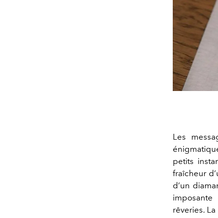
Les messag
énigmatique
petits inst
fraîcheur d
d’un diaman
imposante 
rêveries. La