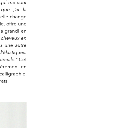
qui me sont
que j’ai la
, elle change
e, offre une
 a grandi en
s cheveux en
nu une autre
d’élastiques.
péciale.
" Cet
tièrement en
calligraphie.
ats.