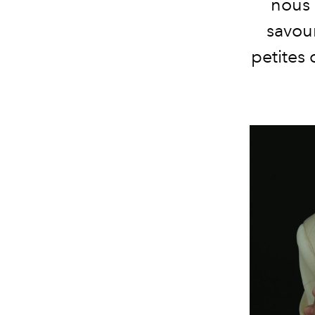
nous 
savour
petites 