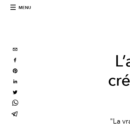
MENU
L’
cré
"La vr