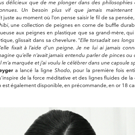
us délicieux que de me plonger dans des philosophies 
onnues. Un besoin plus vif que jamais maintenant 
Et juste au moment où l’on pense saisir le fil de sa pensée
hibi
, une collection de peignes en corne de buffle durabl
ueuse aux peignes en plastique que sa grand-mère, qui
tique, glissait dans sa chevelure. "
Elle torsadait ses long
elle fixait à l’aide d’un peigne. Je ne lui ai jamais con
imagine qu’elle n’avait jamais entendu parler de pinces ou 
el m’a marquée et j’ai voulu le célébrer dans une capsule s
reyger
a lancé la ligne
Shodo
, pour la première fois en
s’inspire de la force méditative et des lignes fluides de la 
on est également disponible, en précommande, en or 18 car