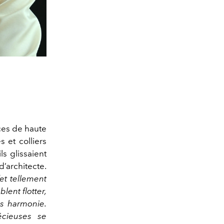
ces de haute
 et colliers
s glissaient
d’architecte.
et tellement
lent flotter,
ns harmonie.
écieuses se