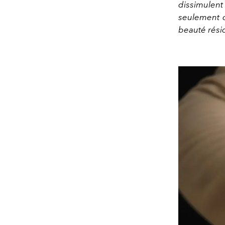
dissimulen
seulement d
beauté résid