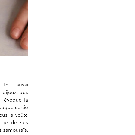
 tout aussi
 bijoux, des
ui évoque la
bague sertie
ous la voûte
nage de ses
 samouraïs.