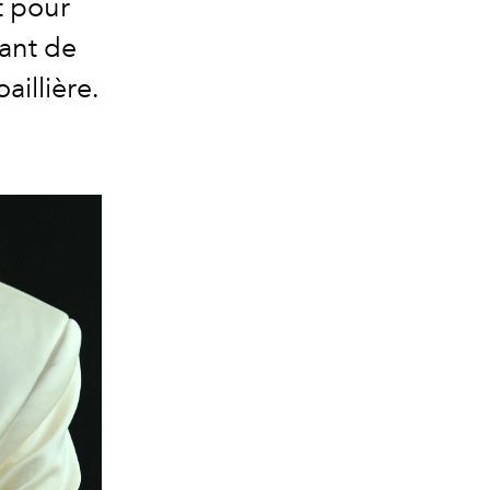
t pour
tant de
aillière.