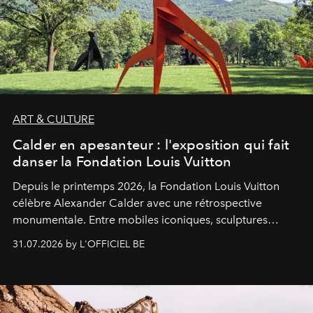
ART & CULTURE
Calder en apesanteur : l'exposition qui fait
danser la Fondation Louis Vuitton
Depuis le printemps 2026, la Fondation Louis Vuitton
célèbre Alexander Calder avec une rétrospective
monumentale. Entre mobiles iconiques, sculptures
monumentales et poésie du mouvement, l'artiste
31.07.2026 by L'OFFICIEL BE
américain investit les espaces imaginés par Frank Gehry
dans une exposition qui redonne toute sa légèreté à la
sculpture.