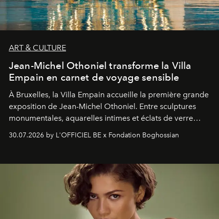
ART & CULTURE
Jean-Michel Othoniel transforme la Villa
Empain en carnet de voyage sensible
À Bruxelles, la Villa Empain accueille la première grande
exposition de Jean-Michel Othoniel. Entre sculptures
monumentales, aquarelles intimes et éclats de verre
soufflé, l’artiste français compose un itinéraire
30.07.2026 by L'OFFICIEL BE x Fondation Boghossian
émotionnel où chaque œuvre devient le souvenir
lumineux d’un voyage, d’une rencontre ou d’un
émerveillement.