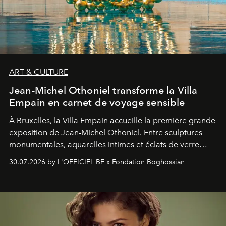
ART & CULTURE
Jean-Michel Othoniel transforme la Villa
Empain en carnet de voyage sensible
À Bruxelles, la Villa Empain accueille la première grande
exposition de Jean-Michel Othoniel. Entre sculptures
monumentales, aquarelles intimes et éclats de verre
soufflé, l’artiste français compose un itinéraire
30.07.2026 by L'OFFICIEL BE x Fondation Boghossian
émotionnel où chaque œuvre devient le souvenir
lumineux d’un voyage, d’une rencontre ou d’un
émerveillement.