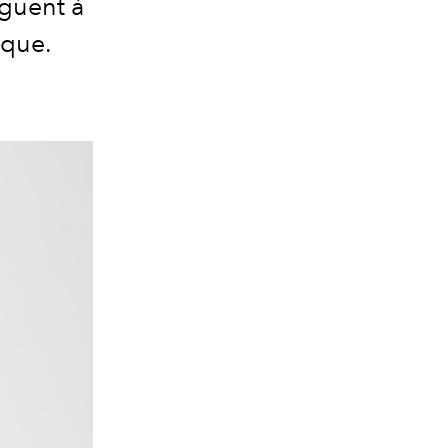
uguent à
ique.