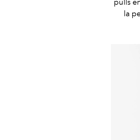
pulls e
la p