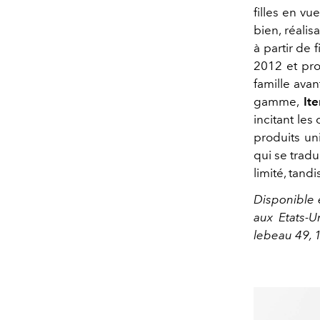
filles en v
bien, réalis
à partir de 
2012 et pro
famille ava
gamme,
It
incitant les
produits un
qui se tradu
limité, tand
Disponible 
aux Etats-
lebeau 49, 