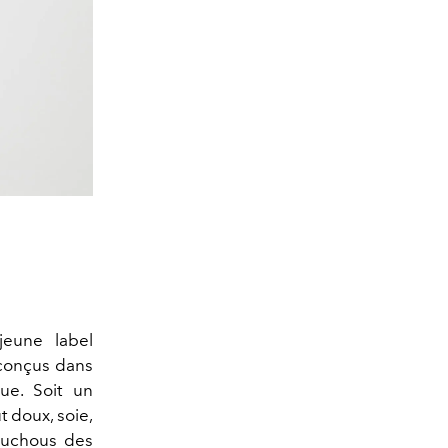
jeune label
 conçus dans
ue. Soit un
 doux, soie,
houchous des