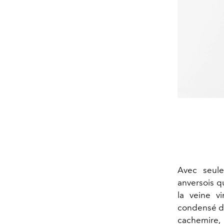
Avec seule
anversois q
la veine v
condensé de
cachemire, 