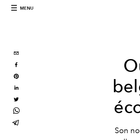
MENU
Où
bel
éco
Son nom