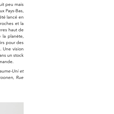
it peu mais
aux Pays-Bas,
 été lancé en
roches et la
ères haut de
la planète,
sirs pour des
. Une vision
dans un stock
demande.
yaume-Uni et
roonen, Rue