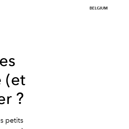
BELGIUM
les
 (et
er ?
s petits