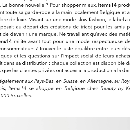
ue. La bonne nouvelle ? Pour shopper mieux,
Items14
produ
ant toute sa garde-robe à la main localement Belgique et 
fibre de luxe. Misant sur une mode slow fashion, le label a
posait au départ des créations de tricot pour les amis p
nt de devenir une marque. Ne travaillant qu’avec des mati
ems14
milite avant tout pour une mode respectueuse de 
 consommateurs à trouver le juste équilibre entre leurs dé
iques et les questions sur l’impact social de leurs achats
it dans sa distribution : chaque collection est disponible 
is que les clientes privées ont accès à la production à la 
également aux Pays-Bas, en Suisse, en Allemagne, au Ro
Unis, Items14 se shoppe en Belgique chez Beauty by K
1000 Bruxelles.