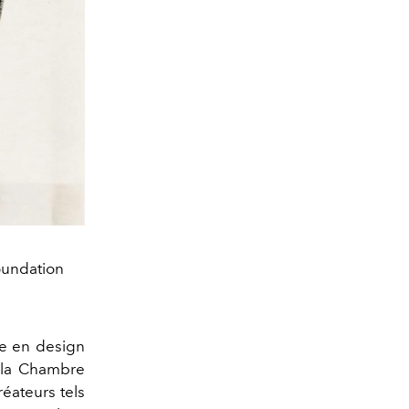
oundation
me en design
de la Chambre
réateurs tels