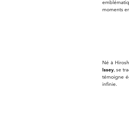
emblématiqu
moments em
Né à Hirosh
Issey
, se tr
témoigne ég
infinie.