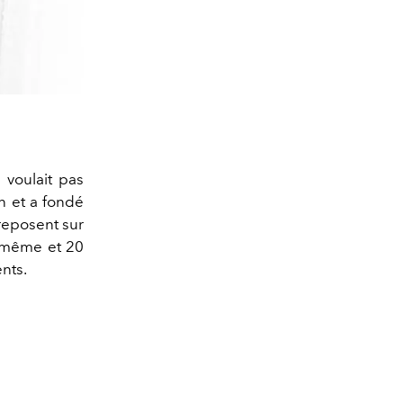
 voulait pas
on et a fondé
reposent sur
i-même et 20
ents.