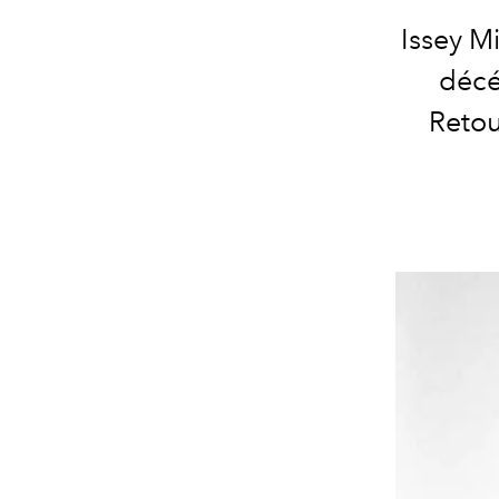
Issey M
décé
Retou