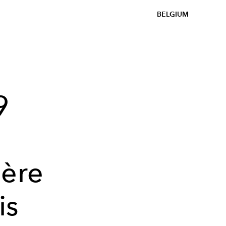
BELGIUM
9
ière
is