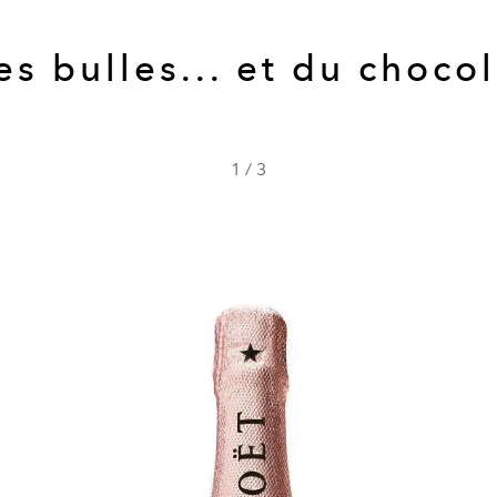
es bulles... et du chocol
1
/
3