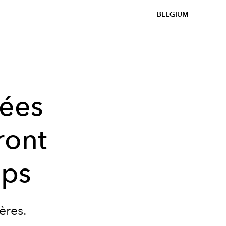
BELGIUM
dées
ront
ups
ères.