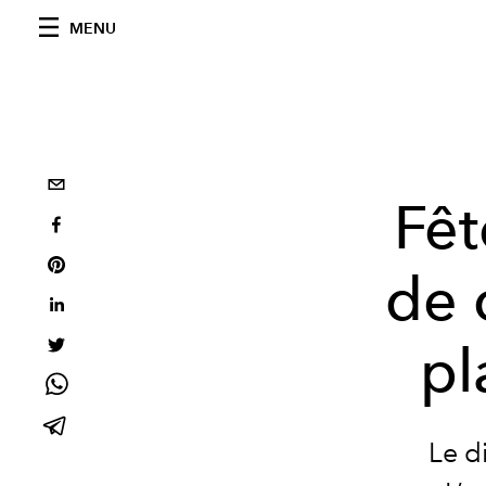
MENU
Fêt
de 
pl
Le d