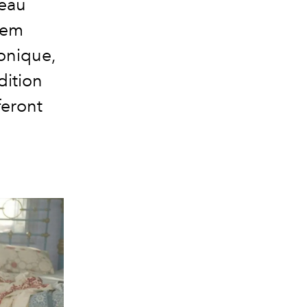
deau
tem
conique,
dition
feront