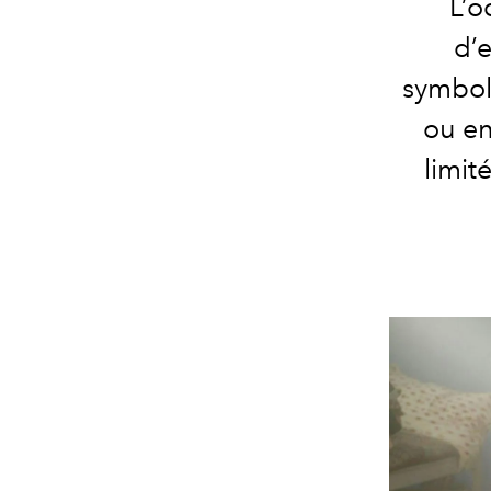
L’o
d’
symboli
ou en
limit