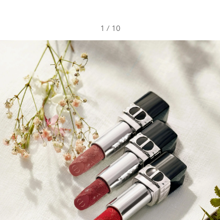
1
/
10