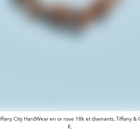
iffany City HardWear en or rose 18k et diamants, Tiffany & 
€.