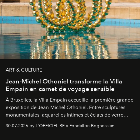
ART & CULTURE
Jean-Michel Othoniel transforme la Villa
Empain en carnet de voyage sensible
À Bruxelles, la Villa Empain accueille la première grande
exposition de Jean-Michel Othoniel. Entre sculptures
monumentales, aquarelles intimes et éclats de verre
soufflé, l’artiste français compose un itinéraire
30.07.2026 by L'OFFICIEL BE x Fondation Boghossian
émotionnel où chaque œuvre devient le souvenir
lumineux d’un voyage, d’une rencontre ou d’un