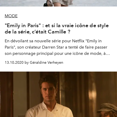
MODE
"Emily in Paris" : et si la vraie icône de style
de la série, c’était Camille ?
En dévoilant sa nouvelle série pour Netflix "Emily in
Paris", son créateur Darren Star a tenté de faire passer
son personnage principal pour une icône de mode, à
l’instar de Carrie Bradshaw dans "Sex and The City". Pari
13.10.2020 by Géraldine Verheyen
raté, puisque c’est un autre personnage de la série,
Camille, qui lui vole la vedette.