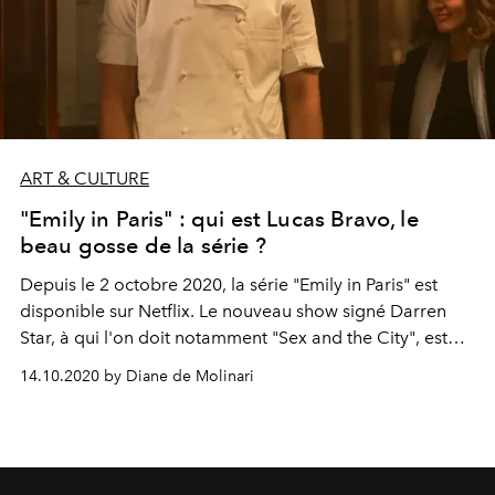
ART & CULTURE
"Emily in Paris" : qui est Lucas Bravo, le
beau gosse de la série ?
Depuis le 2 octobre 2020, la série "Emily in Paris" est
disponible sur Netflix. Le nouveau show signé Darren
Star, à qui l'on doit notamment "Sex and the City", est
rapidement devenu la nouvelle obsession d’Internet.
14.10.2020 by Diane de Molinari
L'une des raisons ? Le très joli voisin d’Emily, le chef
Gabriel, incarné par l'acteur français Lucas Bravo… Voici
cinq choses à savoir sur ce comédien dont on n'a pas
fini d'entendre parler.