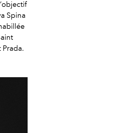
’objectif
va Spina
habillée
aint
t Prada.