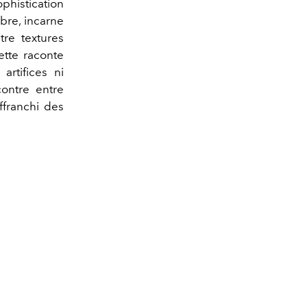
ophistication
ibre, incarne
tre textures
ette raconte
artifices ni
ontre entre
ffranchi des