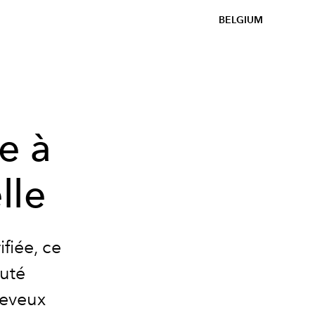
BELGIUM
e à
lle
fiée, ce
auté
heveux