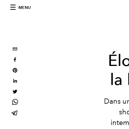
MENU
Él
la
Dans un
sho
intem