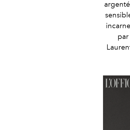
argentés
sensibl
incarne
par
Laurent