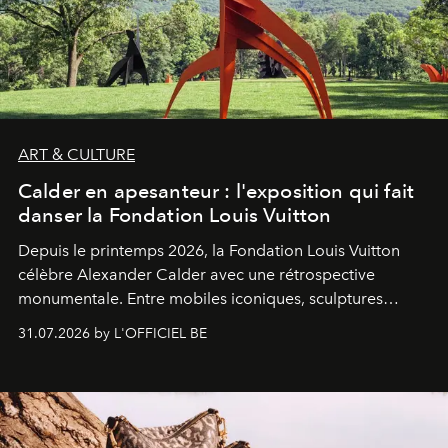
ART & CULTURE
Calder en apesanteur : l'exposition qui fait
danser la Fondation Louis Vuitton
Depuis le printemps 2026, la Fondation Louis Vuitton
célèbre Alexander Calder avec une rétrospective
monumentale. Entre mobiles iconiques, sculptures
monumentales et poésie du mouvement, l'artiste
31.07.2026 by L'OFFICIEL BE
américain investit les espaces imaginés par Frank Gehry
dans une exposition qui redonne toute sa légèreté à la
sculpture.