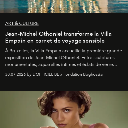
ART & CULTURE
Jean-Michel Othoniel transforme la Villa
Empain en carnet de voyage sensible
À Bruxelles, la Villa Empain accueille la première grande
exposition de Jean-Michel Othoniel. Entre sculptures
monumentales, aquarelles intimes et éclats de verre
soufflé, l’artiste français compose un itinéraire
30.07.2026 by L'OFFICIEL BE x Fondation Boghossian
émotionnel où chaque œuvre devient le souvenir
lumineux d’un voyage, d’une rencontre ou d’un
émerveillement.