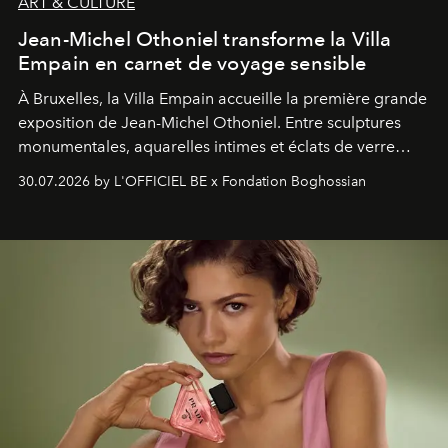
ART & CULTURE
Jean-Michel Othoniel transforme la Villa
Empain en carnet de voyage sensible
À Bruxelles, la Villa Empain accueille la première grande
exposition de Jean-Michel Othoniel. Entre sculptures
monumentales, aquarelles intimes et éclats de verre
soufflé, l’artiste français compose un itinéraire
30.07.2026 by L'OFFICIEL BE x Fondation Boghossian
émotionnel où chaque œuvre devient le souvenir
lumineux d’un voyage, d’une rencontre ou d’un
émerveillement.