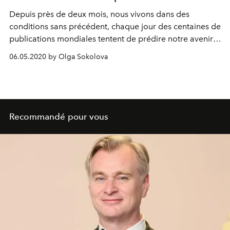
Depuis près de deux mois, nous vivons dans des
conditions sans précédent, chaque jour des centaines de
publications mondiales tentent de prédire notre avenir,
et les entreprises tentent de s'adapter à la situation
06.05.2020 by Olga Sokolova
instable et de maintenir la demande pour leurs produits.
Quelles nouvelles habitudes de consommation vont
devenir le nouveau moteur de la sphère mode ? Pour
obtenir ces prévisions, nous avons demandé à 3
influenceuses de nous donner leur avis.
Recommandé pour vous