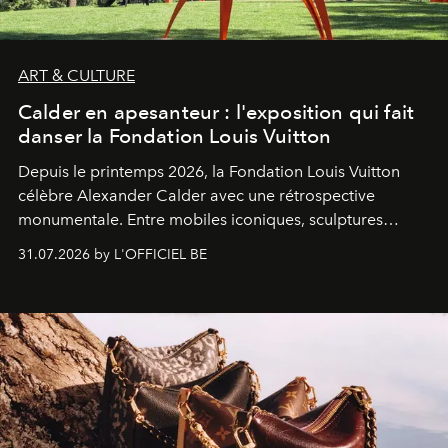
ART & CULTURE
Calder en apesanteur : l'exposition qui fait
danser la Fondation Louis Vuitton
Depuis le printemps 2026, la Fondation Louis Vuitton
célèbre Alexander Calder avec une rétrospective
monumentale. Entre mobiles iconiques, sculptures
monumentales et poésie du mouvement, l'artiste
31.07.2026 by L'OFFICIEL BE
américain investit les espaces imaginés par Frank Gehry
dans une exposition qui redonne toute sa légèreté à la
sculpture.