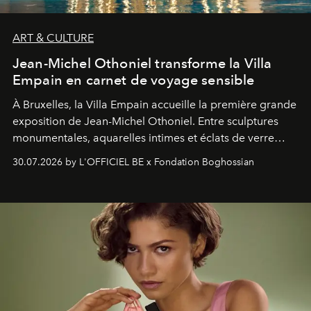
ART & CULTURE
Jean-Michel Othoniel transforme la Villa
Empain en carnet de voyage sensible
À Bruxelles, la Villa Empain accueille la première grande
exposition de Jean-Michel Othoniel. Entre sculptures
monumentales, aquarelles intimes et éclats de verre
soufflé, l’artiste français compose un itinéraire
30.07.2026 by L'OFFICIEL BE x Fondation Boghossian
émotionnel où chaque œuvre devient le souvenir
lumineux d’un voyage, d’une rencontre ou d’un
émerveillement.