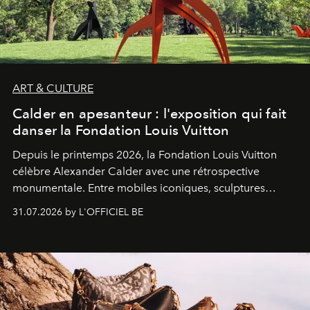
ART & CULTURE
Calder en apesanteur : l'exposition qui fait
danser la Fondation Louis Vuitton
Depuis le printemps 2026, la Fondation Louis Vuitton
célèbre Alexander Calder avec une rétrospective
monumentale. Entre mobiles iconiques, sculptures
monumentales et poésie du mouvement, l'artiste
31.07.2026 by L'OFFICIEL BE
américain investit les espaces imaginés par Frank Gehry
dans une exposition qui redonne toute sa légèreté à la
sculpture.