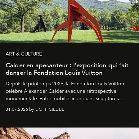
ART & CULTURE
Calder en apesanteur : l'exposition qui fait
danser la Fondation Louis Vuitton
Depuis le printemps 2026, la Fondation Louis Vuitton
célèbre Alexander Calder avec une rétrospective
monumentale. Entre mobiles iconiques, sculptures
monumentales et poésie du mouvement, l'artiste
31.07.2026 by L'OFFICIEL BE
américain investit les espaces imaginés par Frank Gehry
dans une exposition qui redonne toute sa légèreté à la
sculpture.