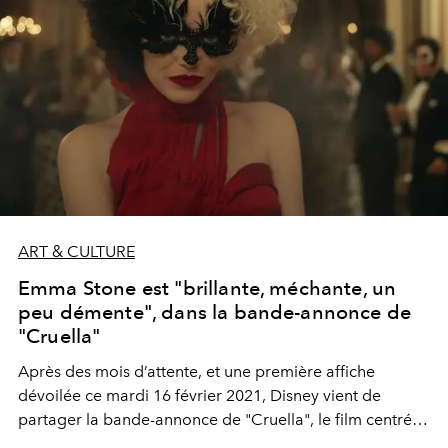
ART & CULTURE
Emma Stone est "brillante, méchante, un
peu démente", dans la bande-annonce de
"Cruella"
Après des mois d’attente, et une première affiche
dévoilée ce mardi 16 février 2021, Disney vient de
partager la bande-annonce de "Cruella", le film centré
sur la célèbre méchante qui voulait la peau des "101