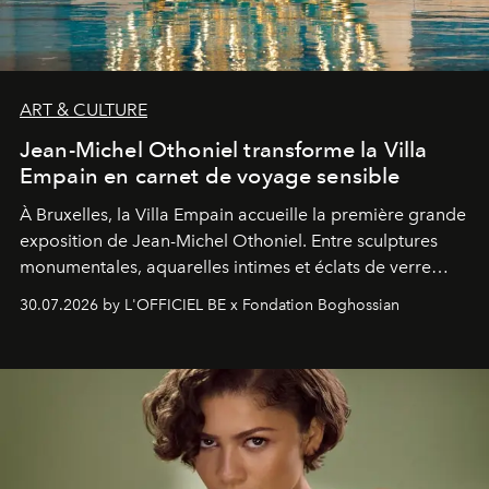
ART & CULTURE
Jean-Michel Othoniel transforme la Villa
Empain en carnet de voyage sensible
À Bruxelles, la Villa Empain accueille la première grande
exposition de Jean-Michel Othoniel. Entre sculptures
monumentales, aquarelles intimes et éclats de verre
soufflé, l’artiste français compose un itinéraire
30.07.2026 by L'OFFICIEL BE x Fondation Boghossian
émotionnel où chaque œuvre devient le souvenir
lumineux d’un voyage, d’une rencontre ou d’un
émerveillement.