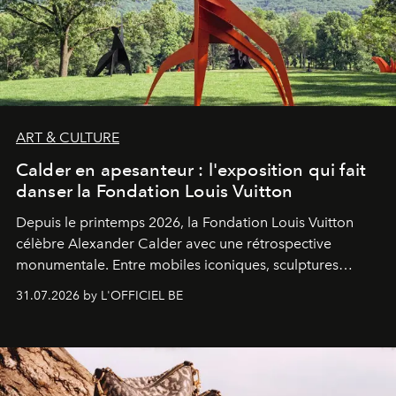
ART & CULTURE
Calder en apesanteur : l'exposition qui fait
danser la Fondation Louis Vuitton
Depuis le printemps 2026, la Fondation Louis Vuitton
célèbre Alexander Calder avec une rétrospective
monumentale. Entre mobiles iconiques, sculptures
monumentales et poésie du mouvement, l'artiste
31.07.2026 by L'OFFICIEL BE
américain investit les espaces imaginés par Frank Gehry
dans une exposition qui redonne toute sa légèreté à la
sculpture.