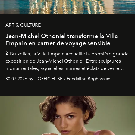
ART & CULTURE
Jean-Michel Othoniel transforme la Villa
Empain en carnet de voyage sensible
À Bruxelles, la Villa Empain accueille la première grande
exposition de Jean-Michel Othoniel. Entre sculptures
monumentales, aquarelles intimes et éclats de verre
soufflé, l’artiste français compose un itinéraire
30.07.2026 by L'OFFICIEL BE x Fondation Boghossian
émotionnel où chaque œuvre devient le souvenir
lumineux d’un voyage, d’une rencontre ou d’un
émerveillement.