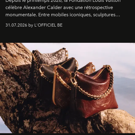
Depuis le printemps 2026, la Fondation Louis Vuitton
célèbre Alexander Calder avec une rétrospective
monumentale. Entre mobiles iconiques, sculptures
monumentales et poésie du mouvement, l'artiste
31.07.2026 by L'OFFICIEL BE
américain investit les espaces imaginés par Frank Gehry
dans une exposition qui redonne toute sa légèreté à la
sculpture.