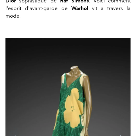
Dior
sophistiqué de
Raf Simons
. Voici comment
l'esprit d'avant-garde de
Warhol
vit à travers la
mode.