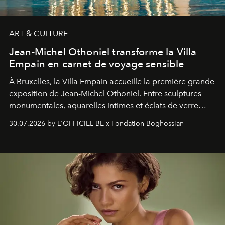
ART & CULTURE
Jean-Michel Othoniel transforme la Villa
Empain en carnet de voyage sensible
À Bruxelles, la Villa Empain accueille la première grande
exposition de Jean-Michel Othoniel. Entre sculptures
monumentales, aquarelles intimes et éclats de verre
soufflé, l’artiste français compose un itinéraire
30.07.2026 by L'OFFICIEL BE x Fondation Boghossian
émotionnel où chaque œuvre devient le souvenir
lumineux d’un voyage, d’une rencontre ou d’un
émerveillement.