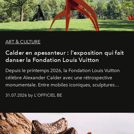
ART & CULTURE
Calder en apesanteur : l'exposition qui fait
danser la Fondation Louis Vuitton
Depuis le printemps 2026, la Fondation Louis Vuitton
célèbre Alexander Calder avec une rétrospective
monumentale. Entre mobiles iconiques, sculptures
monumentales et poésie du mouvement, l'artiste
31.07.2026 by L'OFFICIEL BE
américain investit les espaces imaginés par Frank Gehry
dans une exposition qui redonne toute sa légèreté à la
sculpture.