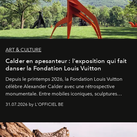
ART & CULTURE
Calder en apesanteur : l'exposition qui fait
danser la Fondation Louis Vuitton
Depuis le printemps 2026, la Fondation Louis Vuitton
célèbre Alexander Calder avec une rétrospective
monumentale. Entre mobiles iconiques, sculptures
monumentales et poésie du mouvement, l'artiste
31.07.2026 by L'OFFICIEL BE
américain investit les espaces imaginés par Frank Gehry
dans une exposition qui redonne toute sa légèreté à la
sculpture.