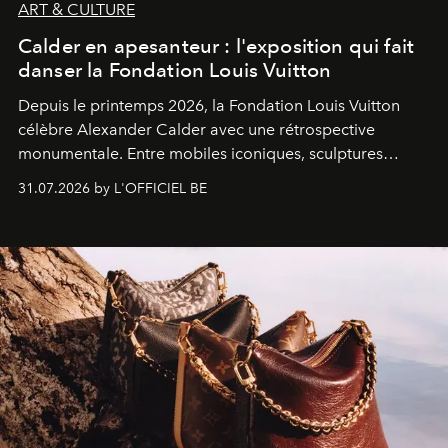
ART & CULTURE
Calder en apesanteur : l'exposition qui fait
danser la Fondation Louis Vuitton
Depuis le printemps 2026, la Fondation Louis Vuitton
célèbre Alexander Calder avec une rétrospective
monumentale. Entre mobiles iconiques, sculptures
monumentales et poésie du mouvement, l'artiste
31.07.2026 by L'OFFICIEL BE
américain investit les espaces imaginés par Frank Gehry
dans une exposition qui redonne toute sa légèreté à la
sculpture.