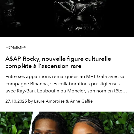
HOMMES
A$AP Rocky, nouvelle figure culturelle
complète à l'ascension rare
Entre ses apparitions remarquées au MET Gala avec sa
compagne Rihanna, ses collaborations prestigieuses
avec Ray-Ban, Louboutin ou Moncler, son nom en tête
d'affiche au côté de Denzel Washington dans le dernier
27.10.2025 by Laure Ambroise & Anne Gaffié
Spike Lee, les créations audacieuses de sa marque
AWGE et la sortie imminente de "Don't Be Dump", A$AP
Rocky dépasse le simple statut d'icône pour s'imposer
comme un véritable phénomène mondial.