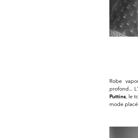
Robe vapore
profond... L
Puttins
, le 
mode placée