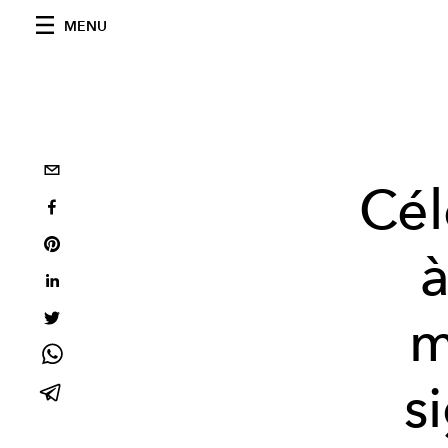
MENU
Cél
à
m
s