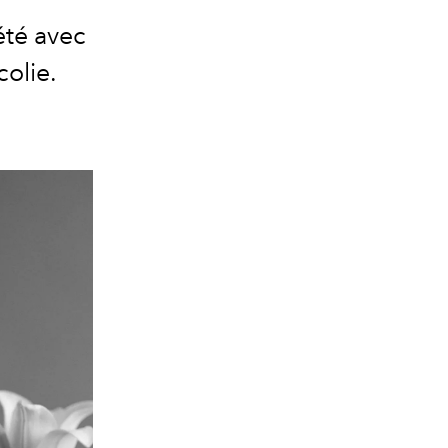
été avec
olie.