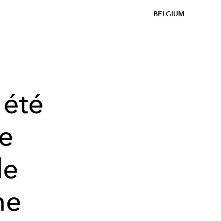
BELGIUM
 été
ie
le
me