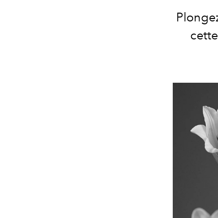
Plongez
cett