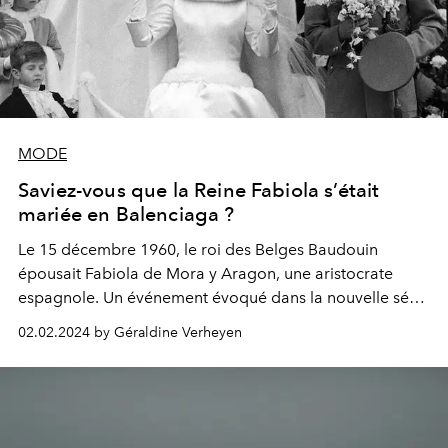
MODE
Saviez-vous que la Reine Fabiola s’était
mariée en Balenciaga ?
Le 15 décembre 1960, le roi des Belges Baudouin
épousait Fabiola de Mora y Aragon, une aristocrate
espagnole. Un événement évoqué dans la nouvelle série
Disney+ consacrée au créateur Cristóbal Balenciaga, où
02.02.2024 by Géraldine Verheyen
l’on apprend notamment que la future reine portait une
robe de mariée royale signée du styliste.