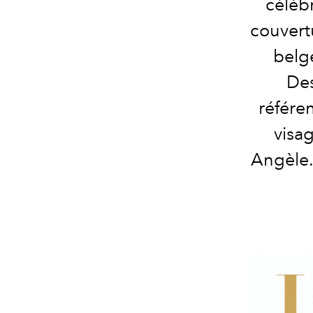
célèb
couvertu
belg
Des
référe
visa
Angèle. 