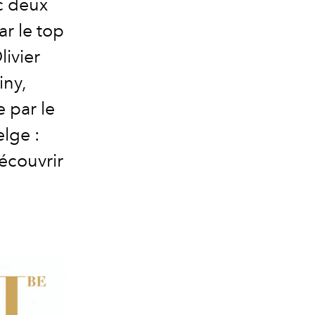
c deux
ar le top
ivier
iny,
 par le
lge :
découvrir