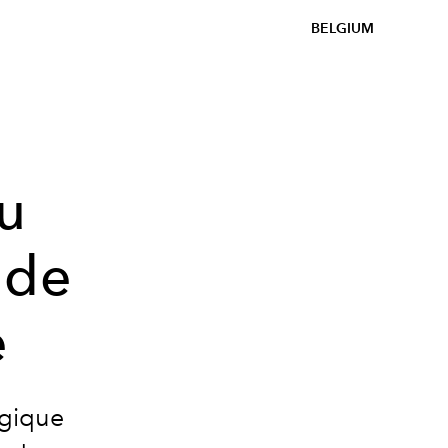
BELGIUM
u
 de
e
lgique