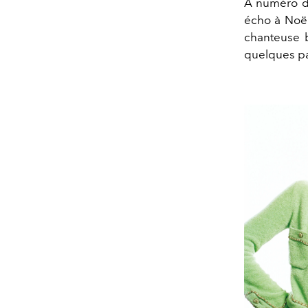
A numéro d'
écho à Noël
chanteuse 
quelques pa