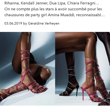
Rihanna, Kendall Jenner, Dua Lipa, Chiara Ferragni…
On ne compte plus les stars à avoir succombé pour les
chaussures de party girl Amina Muaddi, reconnaissables
à leurs talons arty signature. Zoom sur ce label qui
03.06.2019 by Géraldine Verheyen
risque bien de détrôner Christian Louboutin et sa
fameuse semelle rouge au rang de chaussures stars du
tapis rouge.