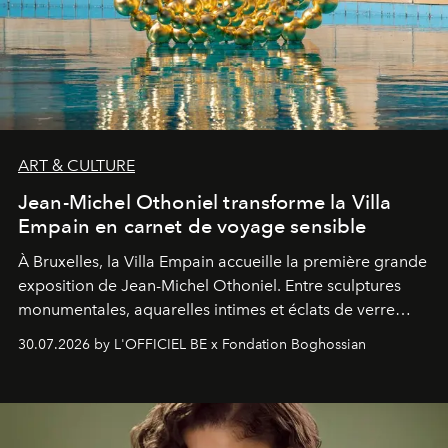
ART & CULTURE
Jean-Michel Othoniel transforme la Villa
Empain en carnet de voyage sensible
À Bruxelles, la Villa Empain accueille la première grande
exposition de Jean-Michel Othoniel. Entre sculptures
monumentales, aquarelles intimes et éclats de verre
soufflé, l’artiste français compose un itinéraire
30.07.2026 by L'OFFICIEL BE x Fondation Boghossian
émotionnel où chaque œuvre devient le souvenir
lumineux d’un voyage, d’une rencontre ou d’un
émerveillement.