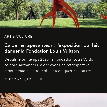
ART & CULTURE
Calder en apesanteur : l'exposition qui fait
danser la Fondation Louis Vuitton
Depuis le printemps 2026, la Fondation Louis Vuitton
célèbre Alexander Calder avec une rétrospective
monumentale. Entre mobiles iconiques, sculptures
monumentales et poésie du mouvement, l'artiste
31.07.2026 by L'OFFICIEL BE
américain investit les espaces imaginés par Frank Gehry
dans une exposition qui redonne toute sa légèreté à la
sculpture.