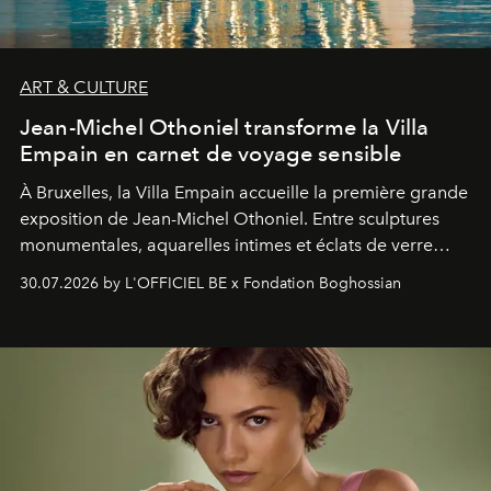
ART & CULTURE
Jean-Michel Othoniel transforme la Villa
Empain en carnet de voyage sensible
À Bruxelles, la Villa Empain accueille la première grande
exposition de Jean-Michel Othoniel. Entre sculptures
monumentales, aquarelles intimes et éclats de verre
soufflé, l’artiste français compose un itinéraire
30.07.2026 by L'OFFICIEL BE x Fondation Boghossian
émotionnel où chaque œuvre devient le souvenir
lumineux d’un voyage, d’une rencontre ou d’un
émerveillement.