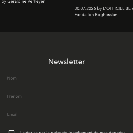
 by Géraldine Verheyen
30.07.2026 by L'OFFICIEL BE 
Fondation Boghossian
Newsletter
J'autorise par la présente le traitement de mes données