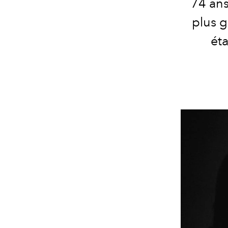
74 ans
plus g
éta