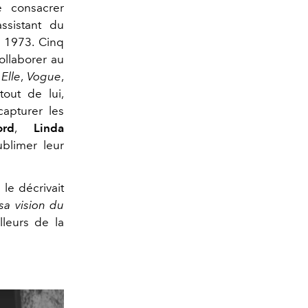
e consacrer
ssistant du
n 1973. Cinq
ollaborer au
e
Elle
,
Vogue
,
tout de lui,
capturer les
ord
,
Linda
blimer leur
 le décrivait
sa vision du
leurs de la