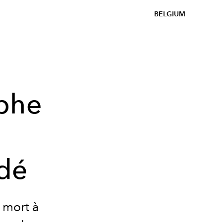
BELGIUM
aphe
édé
 mort à