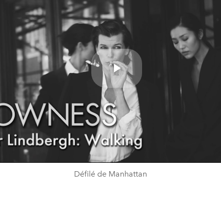
Play
Video
Défilé de Manhattan