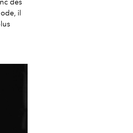
anc des
ode, il
plus