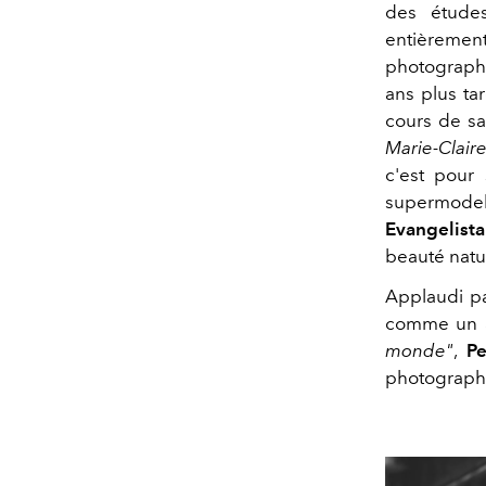
des études
entièremen
photograp
ans plus ta
cours de s
Marie-Clair
c'est pour 
supermo
Evangelista
beauté natur
Applaudi p
comme un ar
monde"
,
Pe
photograph