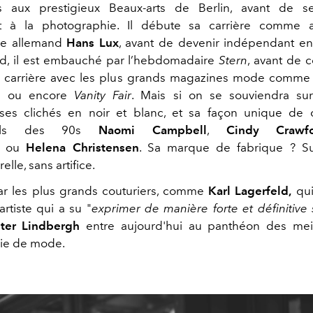
 aux prestigieux Beaux-arts de Berlin, avant de s
t à la photographie. Il débute sa carrière comme a
he allemand
Hans Lux
, avant de devenir indépendant e
rd, il est embauché par l’hebdomadaire
Stern
, avant de c
a carrière avec les plus grands magazines mode comm
e
ou encore
Vanity Fair
. Mais si on se souviendra sur
ses clichés en noir et blanc, et sa façon unique de 
dels des 90s
Naomi Campbell
,
Cindy Crawf
ou
Helena Christensen
. Sa marque de fabrique ? Su
elle, sans artifice.
ar les plus grands couturiers, comme
Karl Lagerfeld,
qui
tiste qui a su "
exprimer de manière forte et définitive 
ter Lindbergh
entre aujourd'hui au panthéon des meil
ie de mode.